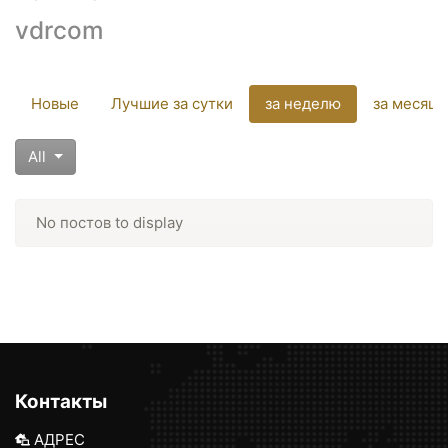
vdrcom
Новые
Лучшие за сутки
за неделю
за месяц
All
No постов to display
Контакты
АДРЕС