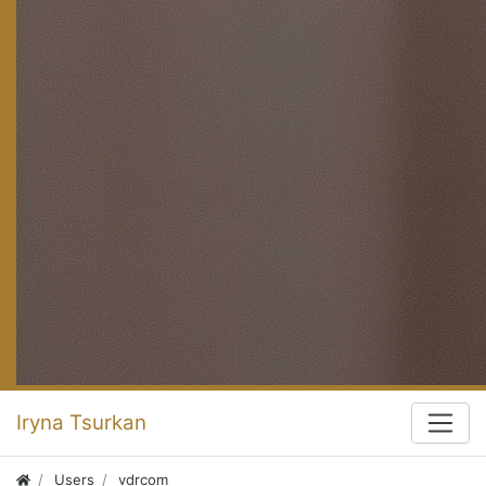
Iryna Tsurkan
Users
vdrcom