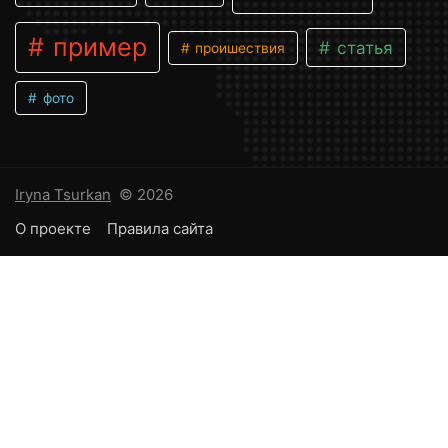
пример
статья
проишествия
фото
Iryna Tsurkan
© 2026
О проекте
Правила сайта