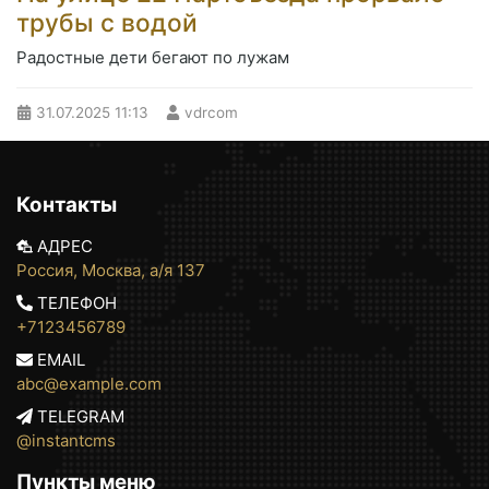
трубы с водой
Радостные дети бегают по лужам
31.07.2025
11:13
vdrcom
Контакты
АДРЕС
Россия, Москва, а/я 137
ТЕЛЕФОН
+7123456789
EMAIL
abc@example.com
TELEGRAM
@instantcms
Пункты меню