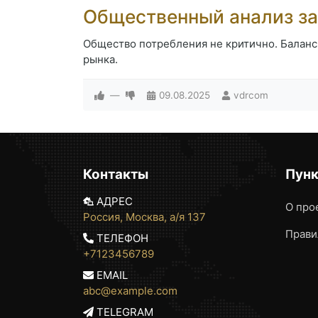
Общественный анализ з
Общество потребления не критично. Балан
рынка.
—
09.08.2025
vdrcom
Контакты
Пун
АДРЕС
О про
Россия, Москва, а/я 137
Прави
ТЕЛЕФОН
+7123456789
EMAIL
abc@example.com
TELEGRAM