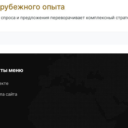
арубежного опыта
с спроса и предложения переворачивает комплексный стра
кты меню
екте
ла сайта