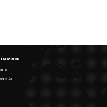
кты меню
екте
ла сайта