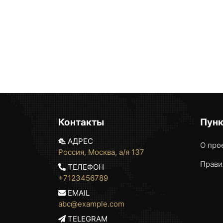
Контакты
Пун
АДРЕС
О про
Россия, Москва, а/я 137
Прави
ТЕЛЕФОН
+7123456789
EMAIL
abc@example.com
TELEGRAM